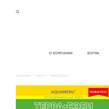
О КОМПАНИИ
КОРМА
продукция
>
корма
>
терра сухие
НОВИНКА!