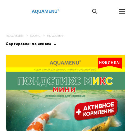
продукция
>
корма
>
прудовые
Сортировка:
по скидке
НОВИНКА!