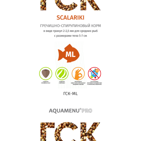
ГСК-ML