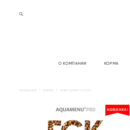
О КОМПАНИИ
КОРМА
продукция
>
корма
>
аква сухие гск pro
НОВИНКА!