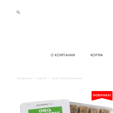
О КОМПАНИИ
КОРМА
продукция
>
корма
>
аква замороженные
НОВИНКА!