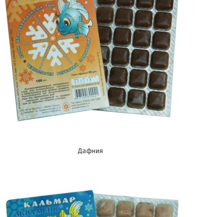
Дафния