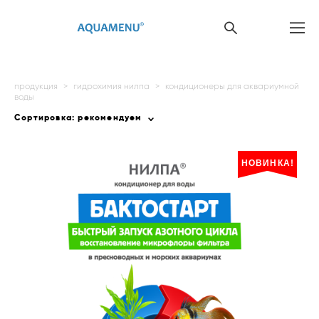
продукция
>
гидрохимия нилпа
>
кондиционеры для аквариумной
воды
Сортировка:
рекомендуем
НОВИНКА!