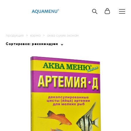
продукция
>
корма
>
аква сухие эконом
Сортировка:
рекомендуем