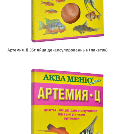
Артемия-Д 35г яйца декапсулированные (пакетик)