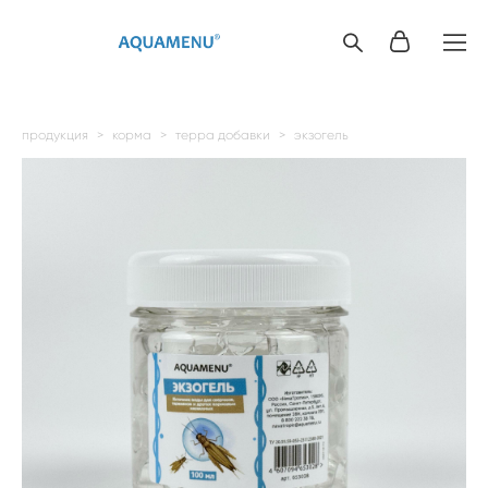
продукция
>
корма
>
терра добавки
>
экзогель