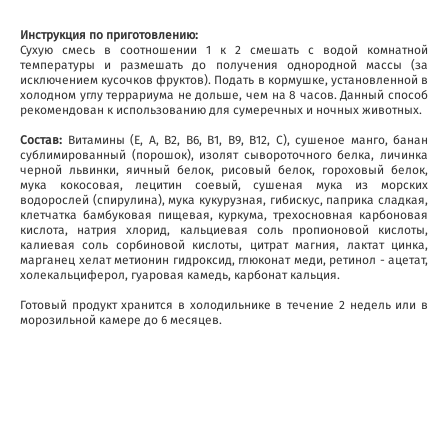
Инструкция по приготовлению:
Сухую смесь в соотношении 1 к 2 смешать с водой комнатной
температуры и размешать до получения однородной массы (за
исключением кусочков фруктов). Подать в кормушке, установленной в
холодном углу террариума не дольше, чем на 8 часов. Данный способ
рекомендован к использованию для сумеречных и ночных животных.
Состав:
Витамины (Е, А, В2, В6, В1, В9, В12, С), сушеное манго, банан
сублимированный (порошок), изолят сывороточного белка, личинка
черной львинки, яичный белок, рисовый белок, гороховый белок,
мука кокосовая, лецитин соевый, сушеная мука из морских
водорослей (спирулина), мука кукурузная, гибискус, паприка сладкая,
клетчатка бамбуковая пищевая, куркума, трехосновная карбоновая
кислота, натрия хлорид, кальциевая соль пропионовой кислоты,
калиевая соль сорбиновой кислоты, цитрат магния, лактат цинка,
марганец хелат метионин гидроксид, глюконат меди, ретинол - ацетат,
холекальциферол, гуаровая камедь, карбонат кальция.
Готовый продукт хранится в холодильнике в течение 2 недель или в
морозильной камере до 6 месяцев.