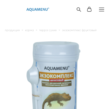
продукция
>
корма
>
терра сухие
>
экзокомплекс фруктовый