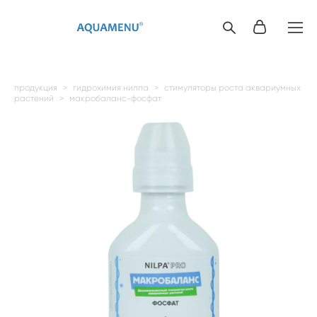
продукция
>
гидрохимия нилпа
>
стимуляторы роста аквариумных
растений
>
макробаланс-фосфат