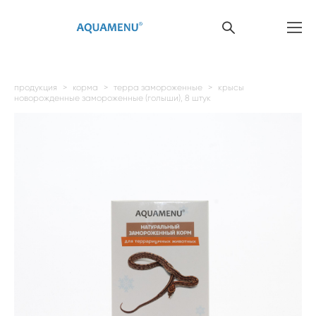
продукция
>
корма
>
терра замороженные
>
крысы
новорожденные замороженные (голыши), 8 штук