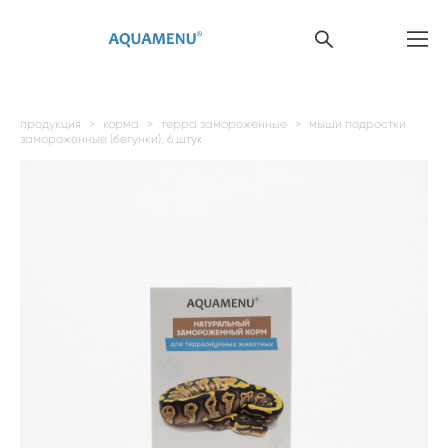
продукция
>
корма
>
терра замороженные
>
мыши подростки
замороженные (бегунки), 6 штук