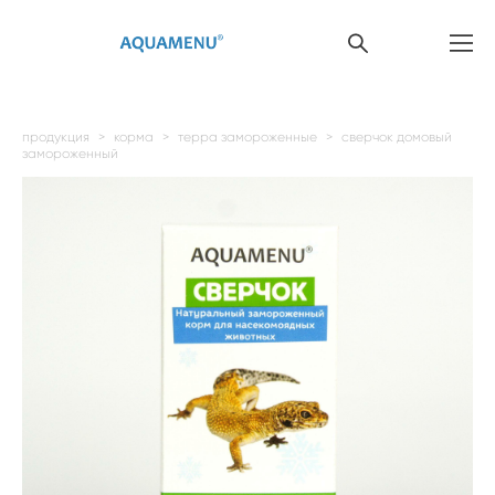
продукция
>
корма
>
терра замороженные
>
сверчок домовый
замороженный