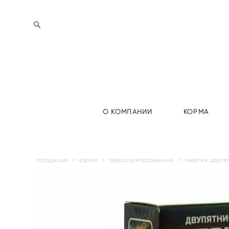
О КОМПАНИИ
КОРМА
продукция
>
корма
>
терра замороженные
>
сверчок двупя