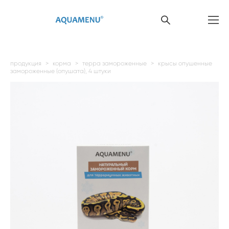
продукция
>
корма
>
терра замороженные
>
крысы опушенные
замороженные (опушата), 4 штуки