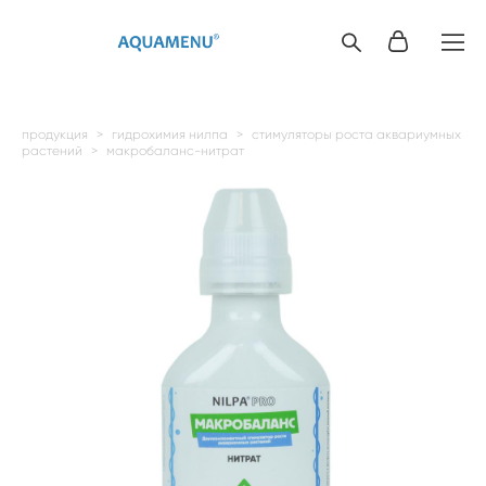
продукция
>
гидрохимия нилпа
>
стимуляторы роста аквариумных
растений
>
макробаланс-нитрат